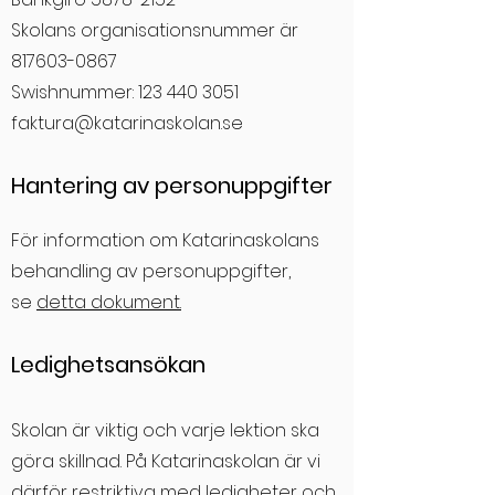
Skolans organisationsnummer är
817603-0867
Swishnummer:
123 440 3051
faktura@katarinaskolan.se
Hantering av person
uppgifter
För information om Katarinaskolans
behandling av personuppgifter,
se
de
tta dokumen
t.
Ledighetsansökan
Skolan är viktig och varje lektion ska
göra skillnad. På Katarinaskolan är vi
därför restriktiva med ledigheter och