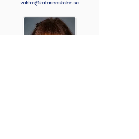
vaktm@katarinaskolan.se
Kicki Strandqvist
Kurator
070-917 65 03
kurator@katarinaskolan.se