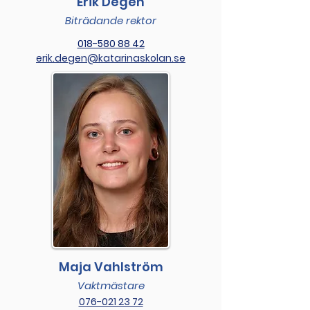
Erik Degen
Biträdande rektor
018-580 88 42
erik.degen@katarinaskolan.se
Maja Vahlström
Vaktmästare
076-021 23 72